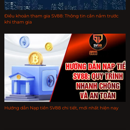
Điều khoản tham gia SV88: Thông tin cần nắm trước
khi tham gia
Hướng dẫn Nạp tiền SV88 chi tiết, mới nhất hiện nay