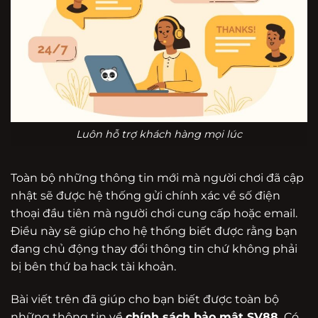
Luôn hỗ trợ khách hàng mọi lúc
Toàn bộ những thông tin mới mà người chơi đã cập
nhật sẽ được hệ thống gửi chính xác về số điện
thoại đầu tiên mà người chơi cung cấp hoặc email.
Điều này sẽ giúp cho hệ thống biết được rằng bạn
đang chủ động thay đổi thông tin chứ không phải
bị bên thứ ba hack tài khoản.
Bài viết trên đã giúp cho bạn biết được toàn bộ
những thông tin về
chính sách bảo mật SV88.
Có