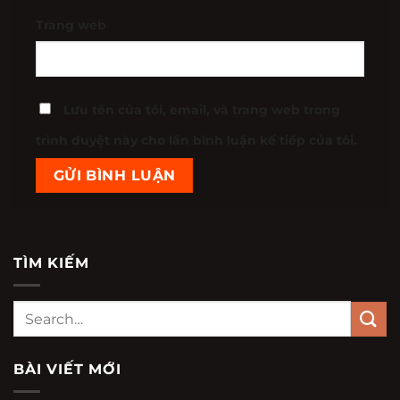
Trang web
Lưu tên của tôi, email, và trang web trong
trình duyệt này cho lần bình luận kế tiếp của tôi.
TÌM KIẾM
BÀI VIẾT MỚI