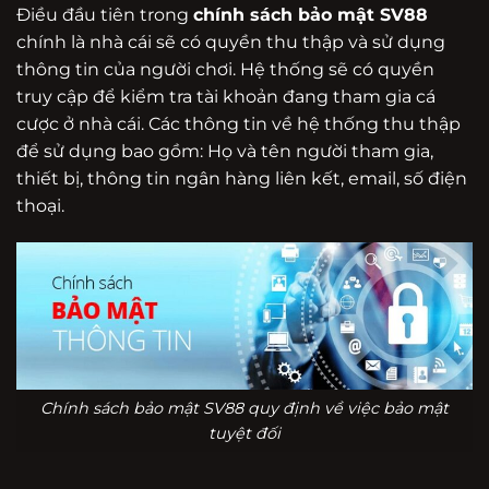
Điều đầu tiên trong
chính sách bảo mật SV88
chính là nhà cái sẽ có quyền thu thập và sử dụng
thông tin của người chơi. Hệ thống sẽ có quyền
truy cập để kiểm tra tài khoản đang tham gia cá
cược ở nhà cái. Các thông tin về hệ thống thu thập
để sử dụng bao gồm: Họ và tên người tham gia,
thiết bị, thông tin ngân hàng liên kết, email, số điện
thoại.
Chính sách bảo mật SV88 quy định về việc bảo mật
tuyệt đối