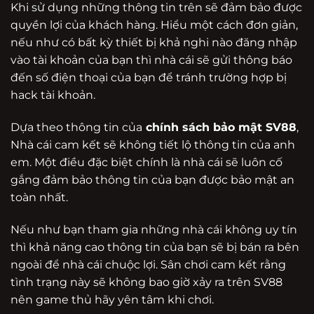
Khi sử dụng những thông tin trên sẽ đảm bảo được
quyền lợi của khách hàng. Hiểu một cách đơn giản,
nếu như có bất kỳ thiết bị khả nghi nào đăng nhập
vào tài khoản của bạn thì nhà cái sẽ gửi thông báo
đến số điện thoại của bạn để tránh trường hợp bị
hack tài khoản.
Dựa theo thông tin của
chính sách bảo mật SV88
,
Nhà cái cam kết sẽ không tiết lộ thông tin của anh
em. Một điều đặc biệt chính là nhà cái sẽ luôn cố
gắng đảm bảo thông tin của bạn được bảo mật an
toàn nhất.
Nếu như bạn tham gia những nhà cái không uy tín
thì khả năng cao thông tin của bạn sẽ bị bán ra bên
ngoài để nhà cái chuộc lợi. Sân chơi cam kết rằng
tình trạng này sẽ không bao giờ xảy ra trên SV88
nên game thủ hãy yên tâm khi chơi.