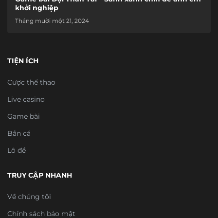
khởi nghiệp
Tháng mười một 21, 2024
TIỆN ÍCH
Cược thể thao
Live casino
Game bài
Bắn cá
Lô đề
TRUY CẬP NHANH
Về chúng tôi
Chính sách bảo mật