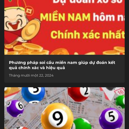
Phương pháp soi cầu miền nam giúp dự đoán kết
quả chính xác và hiệu quả
Tháng mười một 22, 2024