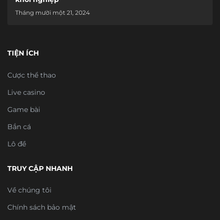
Tháng mười một 21, 2024
TIỆN ÍCH
Cược thể thao
Live casino
Game bài
Bắn cá
Lô đề
TRUY CẬP NHANH
Về chúng tôi
Chính sách bảo mật