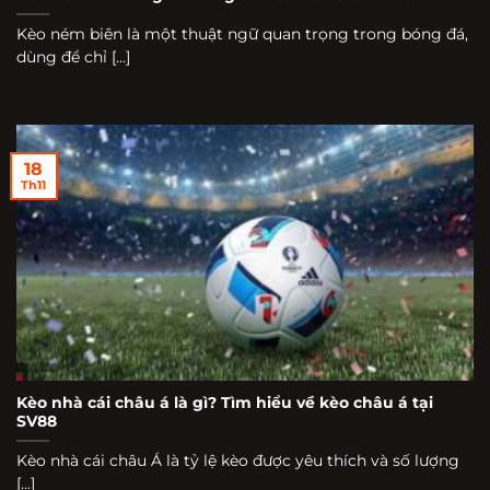
Kèo ném biên là một thuật ngữ quan trọng trong bóng đá,
dùng để chỉ [...]
18
Th11
Kèo nhà cái châu á là gì? Tìm hiểu về kèo châu á tại
SV88
Kèo nhà cái châu Á là tỷ lệ kèo được yêu thích và số lượng
[...]