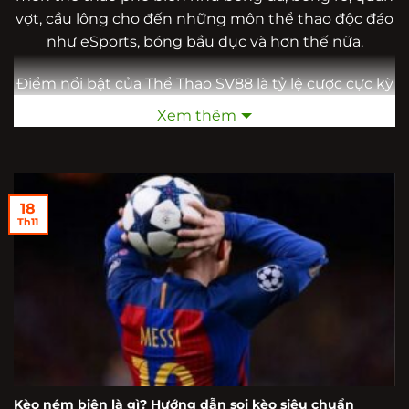
vợt, cầu lông cho đến những môn thể thao độc đáo
như eSports, bóng bầu dục và hơn thế nữa.
Điểm nổi bật của Thể Thao SV88 là tỷ lệ cược cực kỳ
cạnh tranh, cập nhật liên tục theo thời gian thực,
Xem thêm
mang lại cơ hội tối ưu hóa lợi nhuận cho người chơi.
Giao diện trực quan, thao tác đơn giản cùng hệ
thống bảo mật cao giúp bạn cá cược an tâm và
thuận tiện. Đặc biệt, người chơi còn được hưởng
18
các khuyến mãi độc quyền cùng nhiều giải thưởng
Th11
hấp dẫn khi tham gia cá cược tại đây. Thể Thao SV88
chính là nơi biến đam mê thể thao của bạn thành
cơ hội chiến thắng thực sự!
Kèo ném biên là gì? Hướng dẫn soi kèo siêu chuẩn