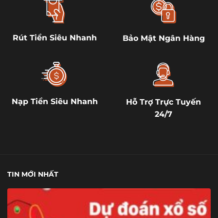
Rút Tiền Siêu Nhanh
Bảo Mật Ngân Hàng
Nạp Tiền Siêu Nhanh
Hỗ Trợ Trực Tuyến
24/7
TIN MỚI NHẤT