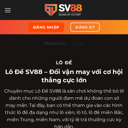
Bỏ
qua
nội
dung
ĐĂNG NHẬP
ĐĂNG KÝ
TRANG CHỦ
»
LÔ ĐỀ
LÔ ĐỀ
Lô Đề SV88 – Đổi vận may với cơ hội
thắng cực lớn
Chuyên mục Lô Đề SV88 là sân chơi không thể bỏ lỡ
dành cho những người đam mê dự đoán con số
may mắn. Tại đây, bạn có thể tham gia vào các hình
thức lô đề đa dạng như lô xiên, lô tô, lô đề miền Bắc,
miền Trung, miền Nam, với tỷ lệ trả thưởng cực kỳ
hấp dẫn.