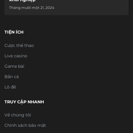
Tháng mười một 21, 2024
TIỆN ÍCH
Cược thể thao
Live casino
Game bài
Bắn cá
Lô đề
TRUY CẬP NHANH
Về chúng tôi
Chính sách bảo mật