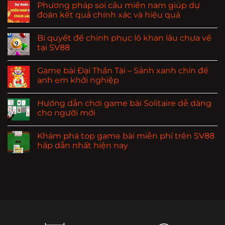
Phương pháp soi cầu miền nam giúp dự
đoán kết quả chính xác và hiệu quả
Bí quyết để chinh phục lô khan lâu chưa về
tại SV88
Game bài Đại Thần Tài – Sảnh xanh chín để
anh em khởi nghiệp
Hướng dẫn chơi game bài Solitaire dễ dàng
cho người mới
Khám phá top game bài miễn phí trên SV88
hấp dẫn nhất hiện nay