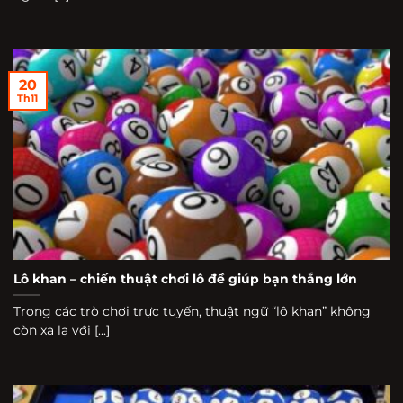
20
Th11
Lô khan – chiến thuật chơi lô đề giúp bạn thắng lớn
Trong các trò chơi trực tuyến, thuật ngữ “lô khan” không
còn xa lạ với [...]