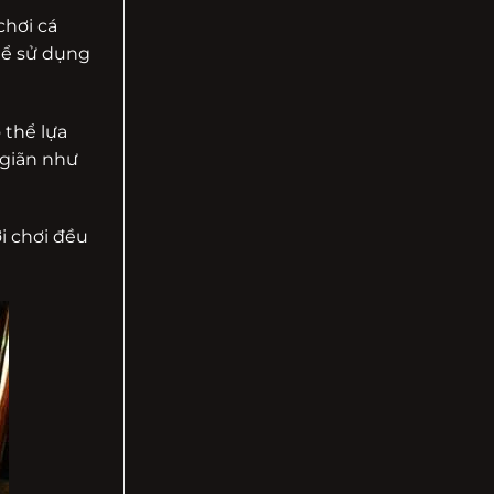
chơi cá
hể sử dụng
 thể lựa
 giãn như
i chơi đều