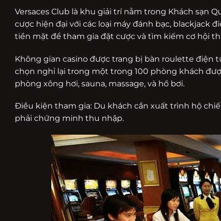
Versaces Club là khu giải trí nằm trong Khách sạn Q
cược hiện đại với các loại máy đánh bạc, blackjack đi
tiền mặt để tham gia đặt cược và tìm kiếm cơ hội thu
Không gian casino được trang bị bàn roulette điện 
chọn nghỉ lại trong một trong 100 phòng khách được
phòng xông hơi, sauna, massage, và hồ bơi.
Điều kiện tham gia: Du khách cần xuất trình hộ chi
phải chứng minh thu nhập.