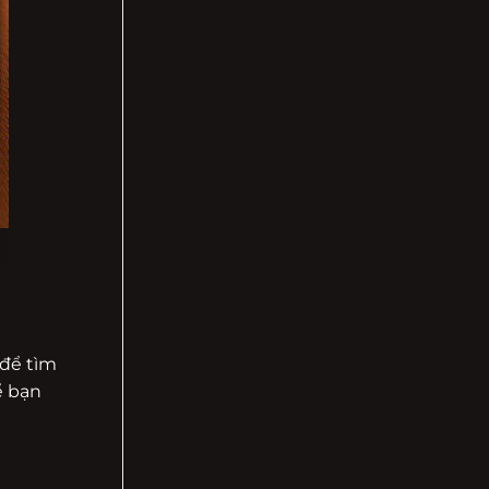
 để tìm
ể bạn