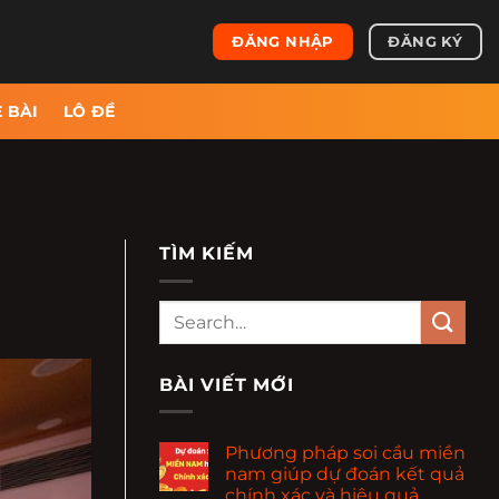
ĐĂNG NHẬP
ĐĂNG KÝ
 BÀI
LÔ ĐỀ
TÌM KIẾM
BÀI VIẾT MỚI
Phương pháp soi cầu miền
nam giúp dự đoán kết quả
chính xác và hiệu quả