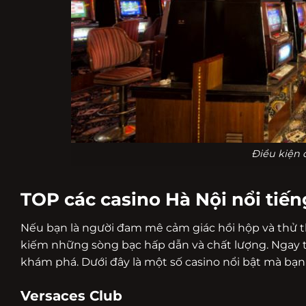
Điều kiện 
TOP các casino Hà Nội nổi tiến
Nếu bạn là người đam mê cảm giác hồi hộp và thử thá
kiếm những sòng bạc hấp dẫn và chất lượng. Ngay tạ
khám phá. Dưới đây là một số casino nổi bật mà bạn
Versaces Club